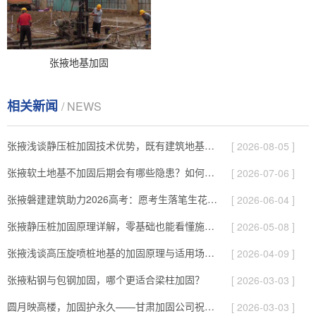
张掖地基加固
相关新闻
/ NEWS
张掖浅谈静压桩加固技术优势，既有建筑地基补强施工要点！
[ 2026-08-05 ]
张掖软土地基不加固后期会有哪些隐患？如何提前预防！
[ 2026-07-06 ]
张掖磐建建筑助力2026高考：愿考生落笔生花、旗开得胜圆梦今夏！
[ 2026-06-04 ]
张掖静压桩加固原理详解，零基础也能看懂施工逻辑！
[ 2026-05-08 ]
张掖浅谈高压旋喷桩地基的加固原理与适用场景！
[ 2026-04-09 ]
张掖粘钢与包钢加固，哪个更适合梁柱加固？
[ 2026-03-03 ]
圆月映高楼，加固护永久——甘肃加固公司祝您元宵快乐！
[ 2026-03-03 ]