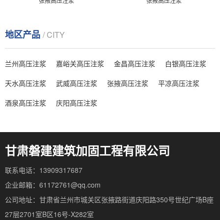
张掖高压注浆
张掖高压注浆
地区产品
/ CITY
兰州高压注浆
嘉峪关高压注浆
金昌高压注浆
白银高压注浆
天水高压注浆
武威高压注浆
张掖高压注浆
平凉高压注浆
酒泉高压注浆
庆阳高压注浆
甘肃磐建建筑加固工程有限公司
联系电话：13909317687
企业邮箱：61172761@qq.com
公司地址：甘肃省兰州市城关区张掖路街道庆阳路350号世纪广场B座
27层2701室B区16号-X282室